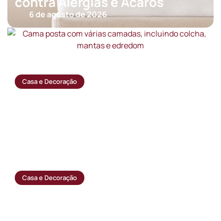
contra Alergias e Ácaros
6 de agosto de 2026
Casa e Decoração
Edredom, cobertor ou colcha: qual a
diferença e quando usar cada um?
28 de julho de 2026
Casa e Decoração
Lençóis: como escolher o tecido ideal
(algodão, percal, cetim, malha) e
cuidar para durar mais
20 de julho de 2026