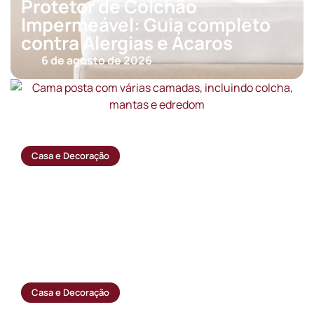
Protetor de Colchão
Impermeável: Guia completo
contra Alergias e Ácaros
6 de agosto de 2026
Casa e Decoração
Edredom, cobertor ou colcha: qual a
diferença e quando usar cada um?
28 de julho de 2026
Casa e Decoração
Lençóis: como escolher o tecido ideal