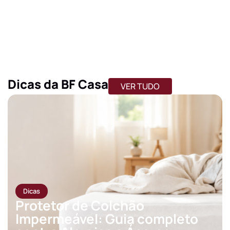
Experts do Conforto
Dicas da BF Casa
VER TUDO
Dicas
Protetor de Colchão
Impermeável: Guia completo