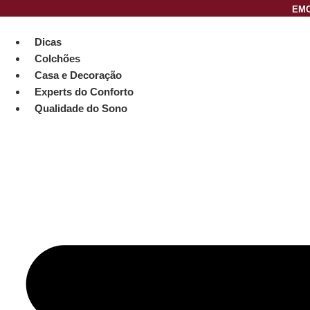
Ir
EMC
para
o
Dicas
conteúdo
Colchões
Casa e Decoração
Experts do Conforto
Qualidade do Sono