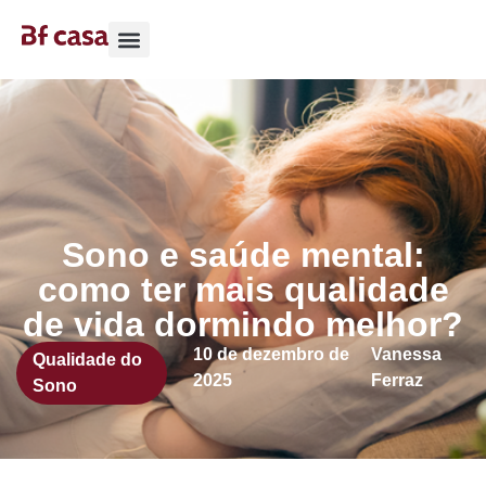
Casa e Decoração
Experts do Conforto
Qualidade do Sono
Sono e saúde mental:
como ter mais qualidade
de vida dormindo melhor?
10 de dezembro de
Vanessa
Qualidade do
2025
Ferraz
Sono