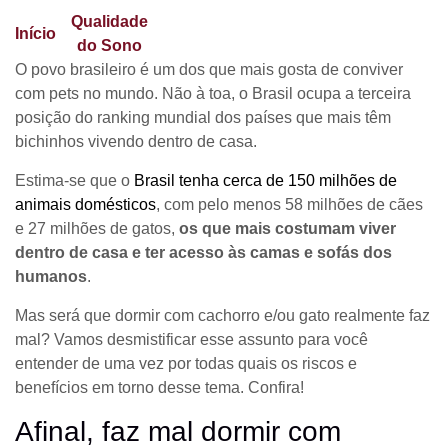
Qualidade
Dormir com cachorro faz mal?
Início
❯
❯
do Sono
Entenda os mitos e verdades!
O povo brasileiro é um dos que mais gosta de conviver
com pets no mundo. Não à toa, o Brasil ocupa a terceira
posição do ranking mundial dos países que mais têm
bichinhos vivendo dentro de casa.
Estima-se que o
Brasil tenha cerca de 150 milhões de
animais domésticos
, com pelo menos 58 milhões de cães
e 27 milhões de gatos,
os que mais costumam viver
dentro de casa e ter acesso às camas e sofás dos
humanos
.
Mas será que dormir com cachorro e/ou gato realmente faz
mal? Vamos desmistificar esse assunto para você
entender de uma vez por todas quais os riscos e
benefícios em torno desse tema. Confira!
Afinal, faz mal dormir com