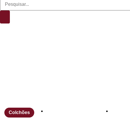
Melhor colc
10 de dezembro de 2025
Vanessa
Colchões